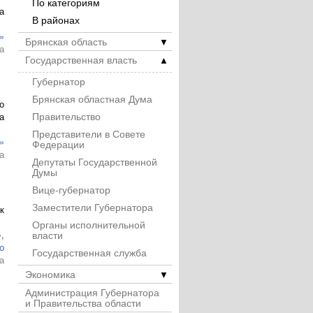
По категориям
а
В районах
»
Брянская область
▼
а
Государственная власть
▲
Губернатор
Брянская областная Дума
о
Правительство
а
Представители в Совете
»
Федерации
а
Депутаты Государственной
Думы
Вице-губернатор
Заместители Губернатора
к
Органы исполнительной
власти
»
,
о
Государственная служба
а
Экономика
▼
Администрация Губернатора
и Правительства области