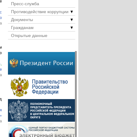
е
Пресс-служба
Противодействие коррупции
▼
с
о
Документы
▼
а
Гражданам
▼
Открытые данные
и
ю
»
,
е
а
д
я
»
а