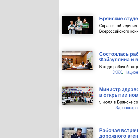
Брянские студ
Саранск объединил
Всероссийского конк
Состоялась раб
Файзуллина и в
В ходе рабочей вст
ЖКХ
,
Национ
Министр здрав
в открытии нов
3 июля в Брянске со
Здравоохра
Рабочая встреч
дорожного аге