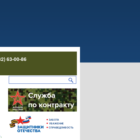
32) 63-00-86
»
,