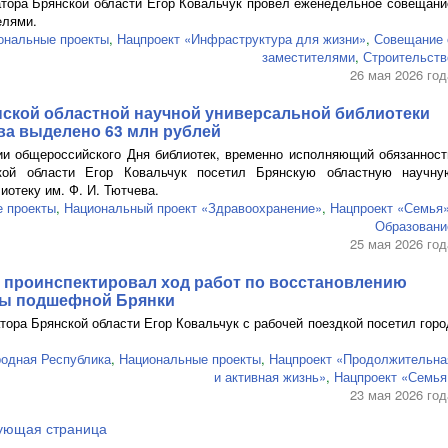
атора Брянской области Егор Ковальчук провел еженедельное совещани
елями.
ональные проекты
,
Нацпроект «Инфраструктура для жизни»
,
Совещание 
заместителями
,
Строительств
26 мая 2026 год
нской областной научной универсальной библиотеки
ва
выделено 63 млн рублей
ии общероссийского Дня библиотек, временно исполняющий обязанност
ской области Егор Ковальчук посетил Брянскую областную научну
иотеку им.
Ф. И. Тютчева
.
 проекты
,
Национальный проект «Здравоохранение»
,
Нацпроект «Семья
Образовани
25 мая 2026 год
к проинспектировал ход работ по восстановлению
ры подшефной Брянки
тора Брянской области Егор Ковальчук с рабочей поездкой посетил горо
родная Республика
,
Национальные проекты
,
Нацпроект «Продолжительна
и активная жизнь»
,
Нацпроект «Семья
23 мая 2026 год
ующая страница