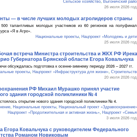
Сельское хозяйство
,
Выгоничский райо
26 июля 2026 год
енты — в числе лучших молодых агролидеров страны
 500 талантливых молодых участников из 60 регионов на полуфинал
урса «Я в Агро».
Национальные проекты
,
Нацпроект «Молодежь и дети
25 июля 2026 год
очая встреча Министра строительства и ЖКХ РФ Ирек
рио Губернатора Брянской области Егора Ковальчука
речи обсуждалась подготовка к
осенне-зимнему
периоду 2026 – 2027 гг.
альные проекты
,
Нацпроект «Инфраструктура для жизни»
,
Строительств
20 июля 2026 год
оохранения РФ Михаил Мурашко принял участие
ого здания городской поликлиники № 4
стоялось открытие нового здания городской поликлиники № 4.
нение
,
Национальные проекты
,
Национальный проект «Здравоохранение
Нацпроект «Продолжительная и активная жизнь»
,
Нацпроект «Семья
3 июля 2026 год
а Егора Ковальчука с руководителем Федерального
нтства Романом Новиковым