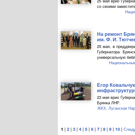
25 мая врио Губерн
со своими заместит
Наци
На ремонт Бря
им.
Ф. И. Тютче
25 мая, в преддвер
Губернатора Брян
универсальную библ
Национальные
Егор Ковальчу
инфраструкту
23 мая врио Губерна
Брянка ЛНР.
ЖКХ
,
Луганская На
1
|
2
|
3
|
4
|
5
|
6
|
7
|
8
|
9
|
10
|
След