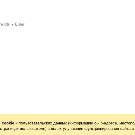
 Ctrl + Enter
в
cookie
и пользовательских данных (информацию об
ip-адресе
, местопо
х страницах пользователя) в целях улучшения функционирования сайта и