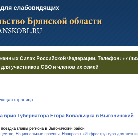
 для слабовидящих
уженных Силах Российской Федерации
. Телефон:
+7 (48
для участников СВО и членов их семей
ующая страница
а врио Губернатора Егора Ковальчука в Выгоничский
поездка главы региона в Выгоничский район.
бщество
,
Национальные проекты
,
Нацпроект «Инфраструктура для жизни