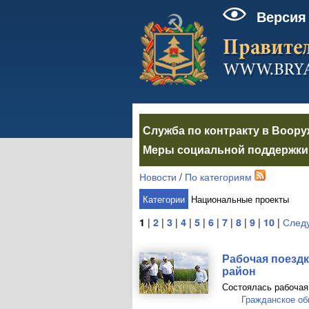
Версия
Служба по контракту в Воор
Меры социальной поддержки 
Новости
/
По категориям
Категории
Национальные проекты
1
|
2
|
3
|
4
|
5
|
6
|
7
|
8
|
9
|
10
|
След
Рабочая поездк
район
Состоялась рабочая 
Гражданское о