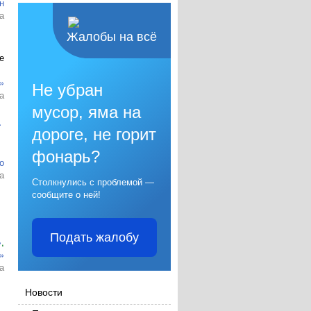
н
а
Жалобы на всё
е
»
Не убран
а
мусор, яма на
а
дороге, не горит
фонарь?
о
а
Столкнулись с проблемой —
сообщите о ней!
Подать жалобу
»
,
»
а
Новости