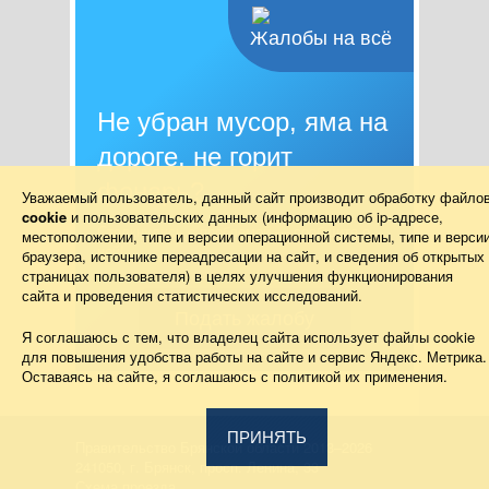
Жалобы на всё
Не убран мусор, яма на
дороге, не горит
фонарь?
Уважаемый пользователь, данный сайт производит обработку файло
cookie
и пользовательских данных (информацию об
ip-адресе
,
Столкнулись с проблемой — сообщите о
местоположении, типе и версии операционной системы, типе и верси
ней!
браузера, источнике переадресации на сайт, и сведения об открытых
страницах пользователя) в целях улучшения функционирования
сайта и проведения статистических исследований.
Подать жалобу
Я соглашаюсь с тем, что владелец сайта использует файлы cookie
для повышения удобства работы на сайте и сервис Яндекс. Метрика.
Оставаясь на сайте, я соглашаюсь с политикой их применения.
ПРИНЯТЬ
Правительство Брянской области 2013–2026
241050, г. Брянск, просп. Ленина, 33
Схема проезда