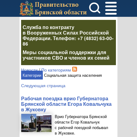
Служба по контракту
в Вооруженных Силах Российской
Федерации
. Телефон:
+7 (4832) 63-00-
86
Меры социальной поддержки для
участников СВО и членов их семей
Новости
/
По категориям
Категории
Социальная защита населения
Следующая страница
Рабочая поездка врио Губернатора
Брянской области Егора Ковальчука
в Жуковку
Врио Губернатора Брянской
области Егор Ковальчук
с рабочей поездкой побывал
в Жуковке.